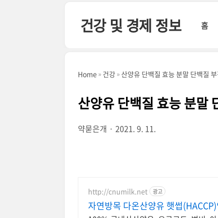
본문 바로가기
건강 및 경제 정보
홈
Home
건강
산양유 단백질 효능 분말 단백질 
산양유 단백질 효능 분말 
약묻은개
2021. 9. 11.
http://cnumilk.net
광고
자연방목 다온산양유 햇썹(HACCP