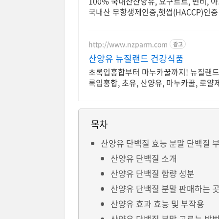
100% 국내산산양유, 요구르트, 변비, 
국내산 무항생제인증,햇썹(HACCP)인증
http://www.nzparm.com
광고
산양유 뉴질랜드 건강식품
초록입홍합부터 마누카꿀까지! 뉴질랜드
록입홍합, 초유, 산양유, 마누카꿀, 로얄
목차
산양유 단백질 효능 분말 단백질 
산양유 단백질 소개
산양유 단백질 함량 성분
산양유 단백질 분말 판매하는 
산양유 효과 효능 및 부작용
산양유 단백질 분말 고르는 방법