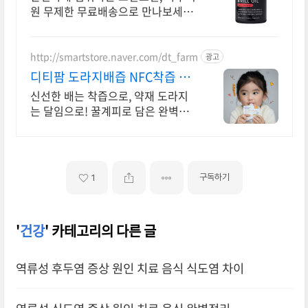
원 무제한 무료배송으로 만나보세요.
위생적 개별 포장 오메가3, 와우회원
캐시적립으로 더 알뜰하게!
http://smartstore.naver.com/dt_farm
광고
디티팜 도라지배즙 NFC착즙 착
즙과 달임의 하이브리드주스
신선한 배는 착즙으로, 약재 도라지
는 달임으로! 꿀계피로 담은 완벽한
하이브리드! 꿀과 계피로 완성한 완
벽한 면역 조합의 프리미엄 컴포트주
스
구독하기
1
'
건강
' 카테고리의 다른 글
역류성 후두염 증상 원인 치료 음식 식도염 차이