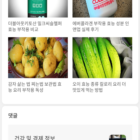
더블아웃키토산 밀크씨슬헬퍼
에버콜라겐 부작용 효능 성분 인
효능 부작용 비교
앤업 실제 후기
감자 삶는 법 찌는법 보관법 효
오이 효능 종류 칼로리 요리 더
능 요리 부작용 독성
맛있게 먹는 방법
댓글
건강 및 경제 정보