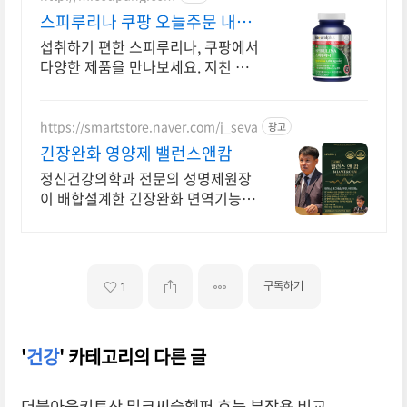
스피루리나 쿠팡 오늘주문 내일
도착 로켓배송
섭취하기 편한 스피루리나, 쿠팡에서
다양한 제품을 만나보세요. 지친 일
상, 당신의 몸에 생기를 더하는 건강
한 선택을 쿠팡에서.
https://smartstore.naver.com/j_seva
광고
긴장완화 영양제 밸런스앤캄
정신건강의학과 전문의 성명제원장
이 배합설계한 긴장완화 면역기능 정
상을 위한 영양제
구독하기
1
'
건강
' 카테고리의 다른 글
더블아웃키토산 밀크씨슬헬퍼 효능 부작용 비교