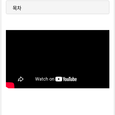
목차
피부과-의사가-챙겨먹는-피부-영양제