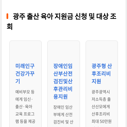
광주 출산 육아 지원금 신청 및 대상 조
회
미래인구
장애인임
광주형 산
건강가꾸
산부산전
후조리비
기
검진및산
지원
후관리비
예비부모 등
광주광역시
용지원
에게 임신·
저소득층 출
출산·육아
산산모에게
장애인 임산
교육 프로그
산후조리비
부에게 산전
램 등을 제공
최대 50만원
검진비 및 산