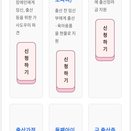
에 출산장려
장애인에게
금 지원
임신, 출산
출산 전 임신
등을 위한 가
부에게 출산
사도우미 파
·육아용품
신
견
을 현물로 지
청
원
하
기
신
청
신
하
청
기
하
기
출산가정
둘째아이
구 출산축