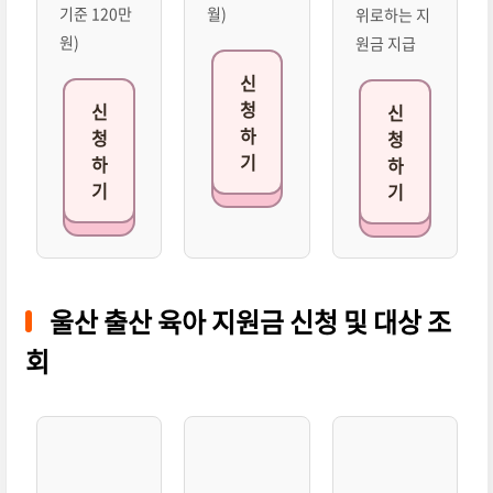
기준 120만
월)
위로하는 지
원)
원금 지급
신
청
신
신
하
청
청
기
하
하
기
기
울산 출산 육아 지원금 신청 및 대상 조
회