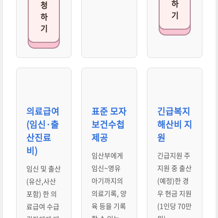
하
청
기
하
기
의료급여
표준 모자
긴급복지
(임신·출
보건수첩
해산비 지
산진료
제공
원
비)
임산부에게
긴급지원 주
임신~영유
지원 중 출산
임신 및 출산
아기까지의
(예정)한 경
(유산,사산
의료기록, 양
우 현금 지원
포함) 한 의
육 등을 기록
(1인당 70만
료급여 수급