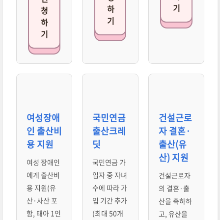
기
하
청
기
하
기
여성장애
국민연금
건설근로
인 출산비
출산크레
자 결혼·
용 지원
딧
출산(유
산) 지원
여성 장애인
국민연금 가
에게 출산비
입자 중 자녀
건설근로자
용 지원(유
수에 따라 가
의 결혼·출
산·사산 포
입 기간 추가
산을 축하하
함, 태아 1인
(최대 50개
고, 유산을