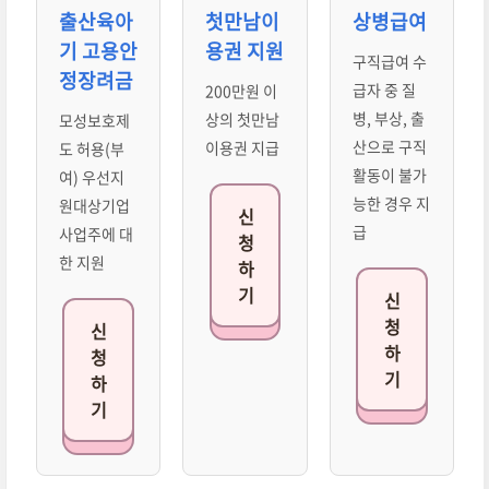
출산육아
첫만남이
상병급여
기 고용안
용권 지원
구직급여 수
정장려금
급자 중 질
200만원 이
병, 부상, 출
상의 첫만남
모성보호제
산으로 구직
이용권 지급
도 허용(부
활동이 불가
여) 우선지
능한 경우 지
원대상기업
신
급
사업주에 대
청
한 지원
하
기
신
청
신
하
청
기
하
기