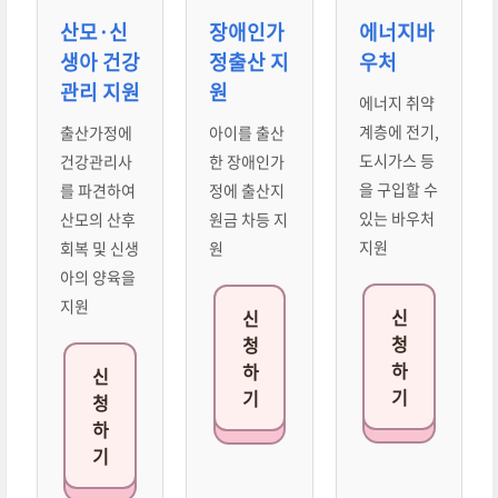
산모·신
장애인가
에너지바
생아 건강
정출산 지
우처
관리 지원
원
에너지 취약
계층에 전기,
출산가정에
아이를 출산
도시가스 등
건강관리사
한 장애인가
을 구입할 수
를 파견하여
정에 출산지
있는 바우처
산모의 산후
원금 차등 지
지원
회복 및 신생
원
아의 양육을
지원
신
신
청
청
하
하
신
기
기
청
하
기