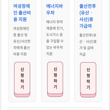
여성장애
에너지바
출산전후
인 출산비
우처
(유산ㆍ
용 지원
사산)휴
에너지 취약
가급여
계층에 전기,
여성장애인
도시가스 등
중 출산 및
출산전후(유
을 구입할 수
유산/사산한
산・사산)휴
있는 바우처
자에게 출산
가 및 급여
지원
비용 지원
지급
신
신
신
청
청
청
하
하
하
기
기
기