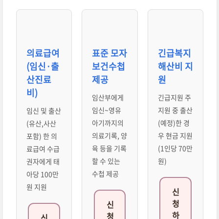
의료급여
표준 모자
긴급복지
(임신·출
보건수첩
해산비 지
산진료
제공
원
비)
임산부에게
긴급지원 주
임신~영유
지원 중 출산
임신 및 출산
아기까지의
(예정)한 경
(유산,사산
의료기록, 양
우 현금 지원
포함) 한 의
육 등을 기록
(1인당 70만
료급여 수급
할 수 있는
원)
권자에게 태
수첩 제공
아당 100만
원 지원
신
청
신
하
청
신