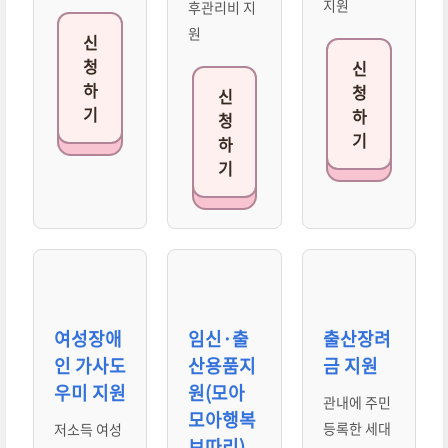
지원
후관리비 지
원
신
청
신
하
청
신
기
하
청
기
하
기
여성장애
임신·출
출산장려
인 가사도
산용품지
금 지원
우미 지원
원(모아
관내에 주민
모아행복
등록한 세대
저소득 여성
보따리)