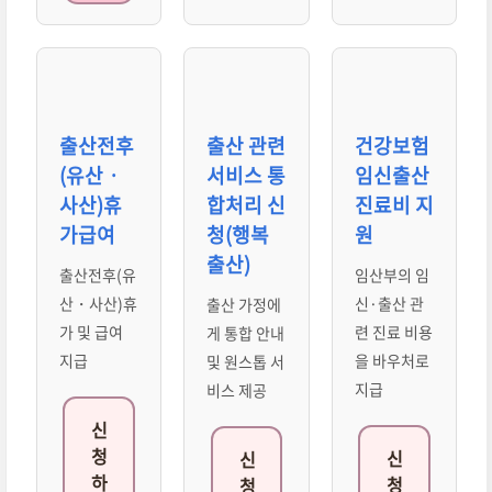
출산전후
출산 관련
건강보험
(유산ㆍ
서비스 통
임신출산
사산)휴
합처리 신
진료비 지
가급여
청(행복
원
출산)
출산전후(유
임산부의 임
산・사산)휴
신·출산 관
출산 가정에
가 및 급여
련 진료 비용
게 통합 안내
지급
을 바우처로
및 원스톱 서
지급
비스 제공
신
청
신
신
하
청
청