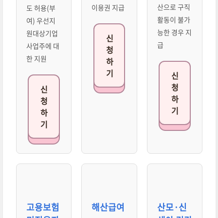
산으로 구직
이용권 지급
도 허용(부
활동이 불가
여) 우선지
능한 경우 지
원대상기업
신
급
사업주에 대
청
한 지원
하
기
신
청
신
하
청
기
하
기
고용보험
해산급여
산모·신