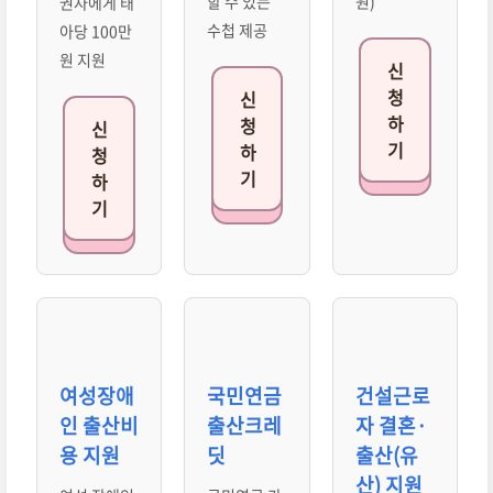
할 수 있는
원)
권자에게 태
수첩 제공
아당 100만
원 지원
신
청
신
하
청
신
기
하
청
기
하
기
여성장애
국민연금
건설근로
인 출산비
출산크레
자 결혼·
용 지원
딧
출산(유
산) 지원