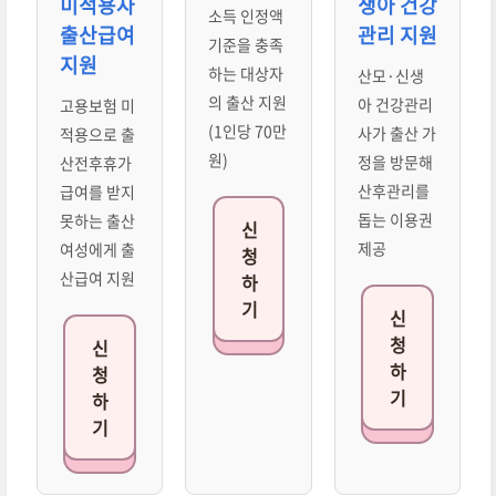
미적용자
생아 건강
소득 인정액
출산급여
관리 지원
기준을 충족
지원
하는 대상자
산모·신생
의 출산 지원
아 건강관리
고용보험 미
(1인당 70만
사가 출산 가
적용으로 출
원)
정을 방문해
산전후휴가
산후관리를
급여를 받지
돕는 이용권
못하는 출산
신
제공
여성에게 출
청
산급여 지원
하
기
신
청
신
하
청
기
하
기