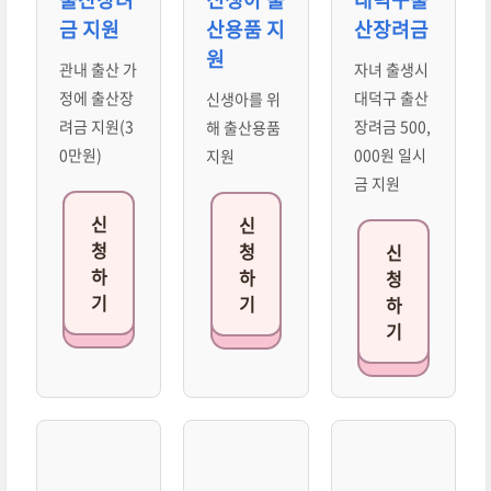
금 지원
산용품 지
산장려금
원
관내 출산 가
자녀 출생시
정에 출산장
대덕구 출산
신생아를 위
려금 지원(3
장려금 500,
해 출산용품
0만원)
000원 일시
지원
금 지원
신
신
청
청
신
하
하
청
기
기
하
기