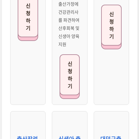
출산가정에
신
건강관리사
청
신
하
를 파견하여
청
기
산후회복 및
하
기
신생아 양육
지원
신
청
하
기
출산장려
신생아 출
대덕구출