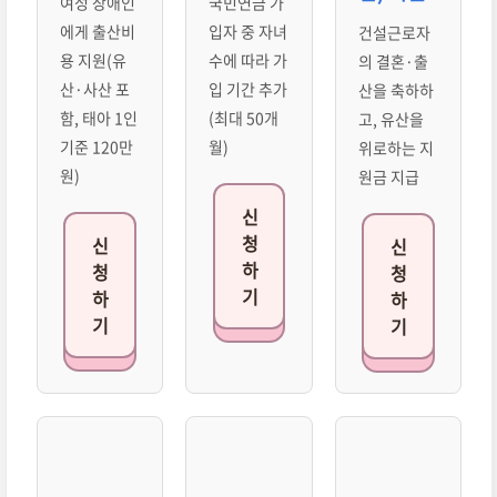
여성 장애인
국민연금 가
에게 출산비
입자 중 자녀
건설근로자
용 지원(유
수에 따라 가
의 결혼·출
산·사산 포
입 기간 추가
산을 축하하
함, 태아 1인
(최대 50개
고, 유산을
기준 120만
월)
위로하는 지
원)
원금 지급
신
청
신
신
하
청
청
기
하
하
기
기