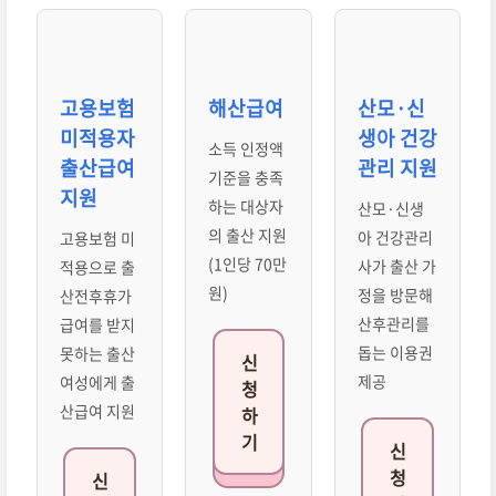
고용보험
해산급여
산모·신
미적용자
생아 건강
소득 인정액
출산급여
관리 지원
기준을 충족
지원
하는 대상자
산모·신생
의 출산 지원
아 건강관리
고용보험 미
(1인당 70만
사가 출산 가
적용으로 출
원)
정을 방문해
산전후휴가
산후관리를
급여를 받지
돕는 이용권
못하는 출산
신
제공
여성에게 출
청
산급여 지원
하
기
신
청
신