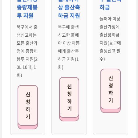
종량제봉
상 출산축
하금
투 지원
하금 지원
둘째아 이상
출산가정에
북구에서 출
북구에 출생
출산장려금
생신고하는
신고한 둘째
지원(동구에
모든 출산가
아 이상 아동
출생신고 필
정에 종량제
에게 출산축
수)
봉투 지원(2
하금 지원(1
0L 10매, 1
회)
회)
신
청
신
하
청
신
기
하
청
기
하
기