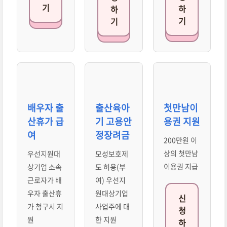
기
하
하
기
기
배우자 출
출산육아
첫만남이
산휴가 급
기 고용안
용권 지원
여
정장려금
200만원 이
상의 첫만남
우선지원대
모성보호제
이용권 지급
상기업 소속
도 허용(부
근로자가 배
여) 우선지
우자 출산휴
원대상기업
신
가 청구시 지
사업주에 대
청
원
한 지원
하