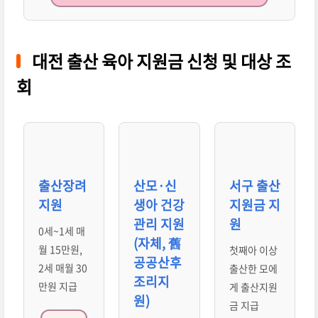
대전 출산 육아 지원금 신청 및 대상 조
회
출산장려
산모·신
서구 출산
지원
생아 건강
지원금 지
관리 지원
원
0세~1세 매
(자체, 舊
월 15만원,
첫째아 이상
공공산후
2세 매월 30
출산한 모에
조리지
만원 지급
게 출산지원
원)
금 지급