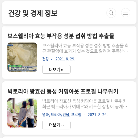
본문 바로가기
건강 및 경제 정보
보스웰리아 효능 부작용 성분 섭취 방법 추출물
보스웰리아 효능 부작용 성분 섭취 방법 추출물 최
근 관절염에 효과가 있는 것으로 알려져 주목받고
있는 보스웰리아에 대해 알아보겠다. 보스웰리아
건강
2021. 8. 29.
란? 보스웰리아 Boswellia는 Boswellia serrata
tree(Frankincense tree)의 말린 수액으로 인도
더보기 ››
동부와 아프리카의 고산지대에 있는 짧은 관목이
다. 유향나무는 북아프리카의 혹독한 환경에서도
자라는 강한 생명력으로 잘 알려져 있다. 2년에 한
번 각 유향나무에서 소량의 보스웰리아 원료를
빅토리아 왕효신 동성 커밍아웃 프로필 나무위키
500g 추출할 수 있어 사막의 진주라고도 불린다.
목차 보스웰리아-올바른-복용 보스웰리아 향료 활
빅토리아 왕효신 동성 커밍아웃 프로필 나무위키
용 보스웰리아는 클레오파트라의 향료로 사용되었
최근 빅토리아가 여배우와 키스한 상황이 공개되자
으며, 성경에 세 박사가 준 세 가지 선물(금, 몰약,
대다수 팬들은 놀라움을 감추지 못하고 있습니다.
영화, 드라마/인물, 프로필
2021. 8. 29.
유향) 등 인류 역사상 가장 오래된 향신료 중 하나
한편 빅토리아는 2008년 샤이니의 '넌 너무 예뻐'
로..
뮤직비디오로 얼굴을 알렸고, 2009년 f(x)의 멤버
더보기 ››
로 가요계에 정식 데뷔했습니다. f(x) 활동으로 많
은 사랑을 받은 빅토리아는 2012년 중국에서 배우