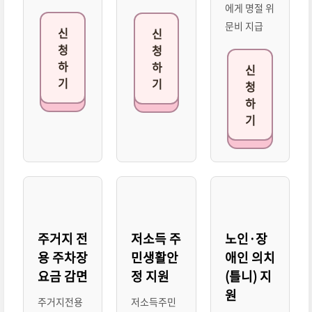
에게 명절 위
문비 지급
신
신
청
청
하
하
신
기
기
청
하
기
주거지 전
저소득 주
노인·장
용 주차장
민생활안
애인 의치
요금 감면
정 지원
(틀니) 지
원
주거지전용
저소득주민