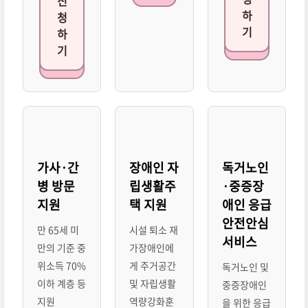
신
하
청
기
하
기
가사·간
장애인 자
독거노인
병 방문
립생활주
·중증장
지원
택 지원
애인 응급
안전안심
만 65세 미
시설 퇴소 재
서비스
만의 기준 중
가장애인에
위소득 70%
게 주거공간
독거노인 및
이하 계층 등
및 자립생활
중증장애인
지원
역량강화훈
을 위한 응급