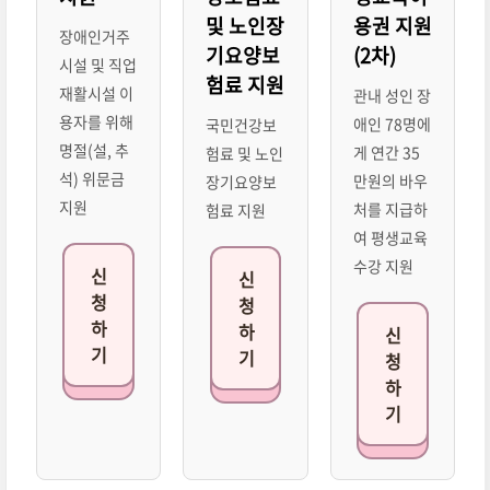
및 노인장
용권 지원
장애인거주
기요양보
(2차)
시설 및 직업
험료 지원
재활시설 이
관내 성인 장
용자를 위해
애인 78명에
국민건강보
명절(설, 추
게 연간 35
험료 및 노인
석) 위문금
만원의 바우
장기요양보
지원
처를 지급하
험료 지원
여 평생교육
수강 지원
신
신
청
청
하
하
신
기
기
청
하
기