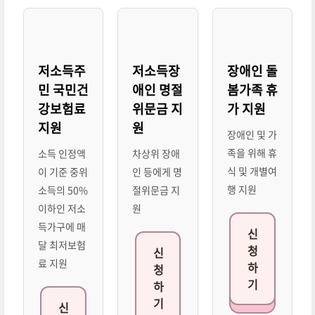
저소득주
저소득장
장애인 돌
민 국민건
애인 명절
봄가족 휴
강보험료
위문금 지
가 지원
지원
원
장애인 및 가
족을 위해 휴
소득 인정액
차상위 장애
식 및 개별여
이 기준 중위
인 등에게 명
행 지원
소득의 50%
절위문금 지
이하인 저소
원
득가구에 매
신
달 최저보험
청
신
료 지원
하
청
기
하
기
신