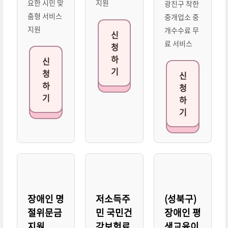
요한 시민 맞
지원
광진구 착한
춤형 서비스
중개업소 중
지원
개수수료 무
신
료 서비스
청
하
신
기
청
신
하
청
기
하
기
장애인 명
저소득주
(성북구)
절위문금
민 국민건
장애인 평
지원
강보험료
생교육이