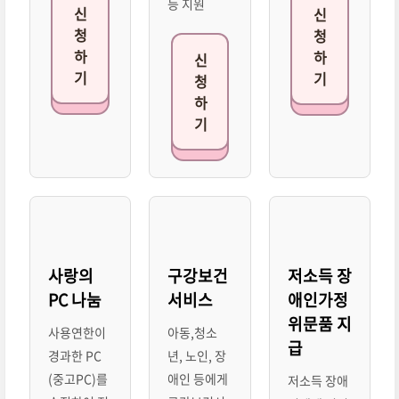
등 지원
신
신
청
청
하
하
신
기
기
청
하
기
사랑의
구강보건
저소득 장
PC 나눔
서비스
애인가정
위문품 지
사용연한이
아동,청소
급
경과한 PC
년, 노인, 장
(중고PC)를
애인 등에게
저소득 장애