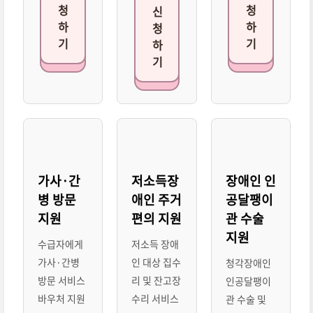
청
청
신
하
하
청
기
기
하
기
가사·간
저소득장
장애인 인
병 방문
애인 주거
공달팽이
지원
편의 지원
관 수술
지원
수급자에게
저소득 장애
가사·간병
인 대상 집수
청각장애인
방문 서비스
리 및 잔고장
인공달팽이
바우처 지원
수리 서비스
관 수술 및