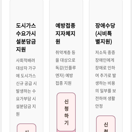
도시가스
예방접종
장애수당
수요가시
지자체지
(시비특
설분담금
원
별지원)
지원
취약계층 등
저소득 중증
을 대상으로
장애인에게
사회적배려
독감(인플루
장애로 인하
대상자 가구
엔자) 예방
여 추가로 발
에 도시가스
접종 지원
생하는 비용
신규 공급 시
의 일부를 보
발생하는 수
전하여 생활
요가부담 시
신
안정
설분담금 지
청
원
하
기
신
청