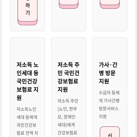
하
기
저소득 노
저소득 주
가사·간
인세대 등
민 국민건
병 방문
국민건강
강보험료
지원
보험료 지
지원
수급자 등에
원
게 가사간병
저소득 주민
방문서비스
(노인, 한부
저소득노인
지원
모, 장애인
세대 등에게
세대)에게
국민건강보
건강보험료
험료 전액 지
신