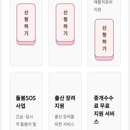
재활치료비
지원
신
신
청
청
하
하
신
기
기
청
하
기
돌봄SOS
출산 장려
중개수수
사업
지원
료 무료
지원 서비
긴급·일시
출산 장려를
스
적 돌봄이 필
위한 서비스