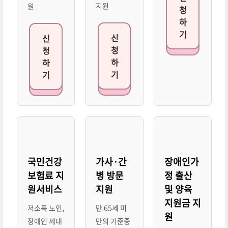
지원
원
청
하
기
신
신
청
청
하
하
기
기
국민건강
가사·간
장애인가
보험료 지
병 방문
정 출산
원서비스
지원
및 양육
지원금 지
저소득 노인,
만 65세 미
원
장애인 세대
만의 기준중