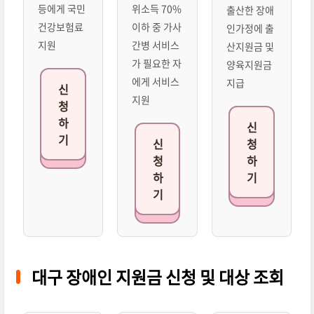
등에게 국민
위소득 70%
출산한 장애
건강보험료
이하 중 가사
인가정에 출
지원
간병 서비스
산지원금 및
가 필요한 자
양육지원금
에게 서비스
지급
신
지원
청
하
신
기
신
청
청
하
하
기
기
대구 장애인 지원금 신청 및 대상 조회