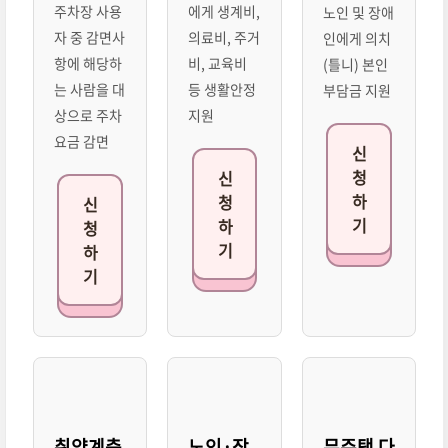
주차장 사용
에게 생계비,
노인 및 장애
자 중 감면사
의료비, 주거
인에게 의치
항에 해당하
비, 교육비
(틀니) 본인
는 사람을 대
등 생활안정
부담금 지원
상으로 주차
지원
요금 감면
신
청
신
하
청
신
기
하
청
기
하
기
취약계층
노인·장
무주택 다