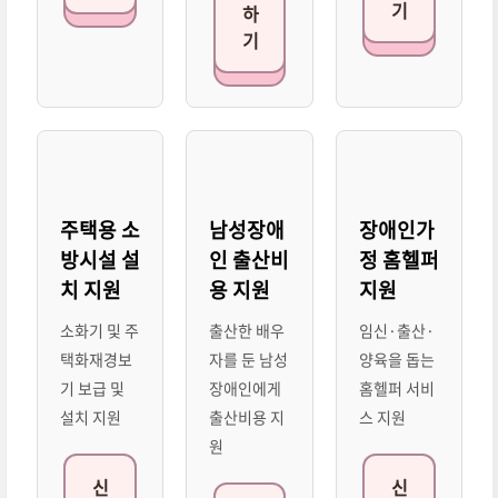
기
하
기
주택용 소
남성장애
장애인가
방시설 설
인 출산비
정 홈헬퍼
치 지원
용 지원
지원
소화기 및 주
출산한 배우
임신·출산·
택화재경보
자를 둔 남성
양육을 돕는
기 보급 및
장애인에게
홈헬퍼 서비
설치 지원
출산비용 지
스 지원
원
신
신