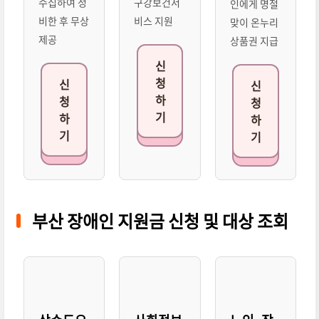
수집하여 정
구강보건서
인에게 명절
비한 후 무상
비스 지원
맞이 온누리
제공
상품권 지급
신
청
신
신
하
청
청
기
하
하
기
기
부산 장애인 지원금 신청 및 대상 조회