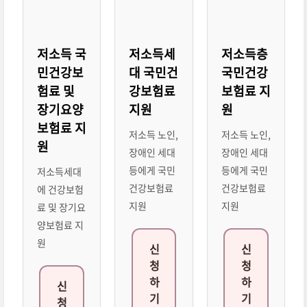
저소득 국
저소득세
저소득층
민건강보
대 국민건
국민건강
험료 및
강보험료
보험료 지
장기요양
지원
원
보험료 지
저소득 노인,
저소득 노인,
원
장애인 세대
장애인 세대
등에게 국민
등에게 국민
저소득세대
건강보험료
건강보험료
에 건강보험
지원
지원
료 및 장기요
양보험료 지
원
신
신
청
청
하
하
신
기
기
청