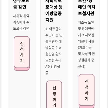
상수도요
사회적보
노인·장
금 감면
호대상 등
애인 의치
예방접종
보철지원
사회적 취약
지원
계층에게 수
저소득 노인
도요금 감면
및 장애인에
1. 의료급여
게 의치보철
수급자 등 인
의료비 지원
플루엔자 예
신
(기초수급
방접종 2. A
청
및 차상위 만
형간염 환자
하
성질환자 중
밀접접촉자
기
선정)
A형간염접
종
신
청
신
하
청
기
하
기