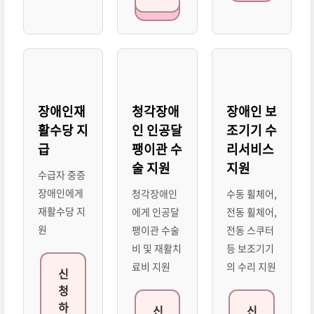
장애인재
청각장애
장애인 보
활수당 지
인 인공달
조기기 수
급
팽이관 수
리서비스
술 지원
지원
수급자 중증
장애인에게
청각장애인
수동 휠체어,
재활수당 지
에게 인공달
전동 휠체어,
원
팽이관 수술
전동 스쿠터
비 및 재활치
등 보조기기
료비 지원
의 수리 지원
신
청
하
신
신