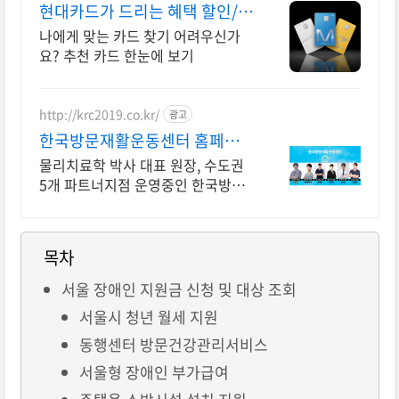
현대카드가 드리는 혜택 할인/적
립 혜택 가득
나에게 맞는 카드 찾기 어려우신가
요? 추천 카드 한눈에 보기
http://krc2019.co.kr/
광고
한국방문재활운동센터 홈페이
지
물리치료학 박사 대표 원장, 수도권
5개 파트너지점 운영중인 한국방문
재활운동센터
목차
서울 장애인 지원금 신청 및 대상 조회
서울시 청년 월세 지원
동행센터 방문건강관리서비스
서울형 장애인 부가급여