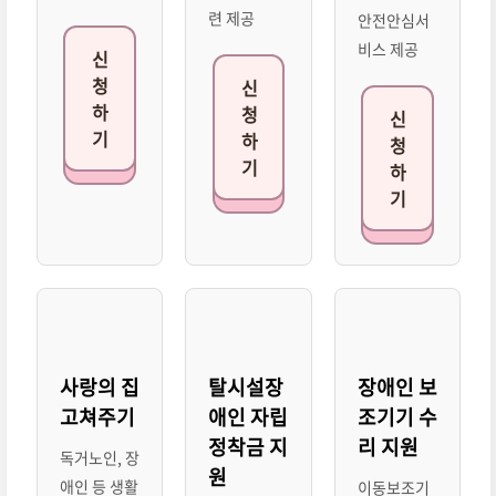
련 제공
안전안심서
비스 제공
신
청
신
하
청
신
기
하
청
기
하
기
사랑의 집
탈시설장
장애인 보
고쳐주기
애인 자립
조기기 수
정착금 지
리 지원
독거노인, 장
원
애인 등 생활
이동보조기