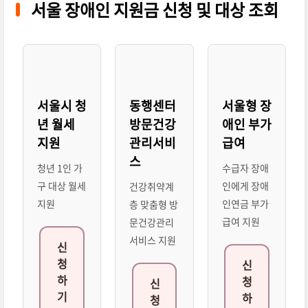
서울 장애인 지원금 신청 및 대상 조회
서울시 청
동행센터
서울형 장
년 월세
방문건강
애인 부가
지원
관리서비
급여
스
청년 1인 가
수급자 장애
구 대상 월세
인에게 장애
건강취약계
지원
인연금 부가
층 맞춤형 방
급여 지원
문건강관리
서비스 지원
신
청
신
하
청
신
기
하
청