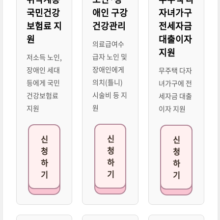
국민건강
애인 구강
자녀가구
보험료 지
건강관리
전세자금
원
대출이자
의료급여수
지원
급자 노인 및
저소득 노인,
장애인에게
장애인 세대
무주택 다자
의치(틀니)
등에게 국민
녀가구에 전
시술비 등 지
건강보험료
세자금 대출
원
지원
이자 지원
신
신
신
청
청
청
하
하
하
기
기
기