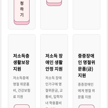
청
하
기
저소득층
저소득 장
중증장애
생활보장
애인 생활
인 명절위
지원
안정 지원
문품(금)
지원
저소득층에
저소득 장애
명절 위문품
인가구에 명
중증장애인
비, 건강보험
절위문금, 교
에게 명절 위
료 지원
통비, 입학자
문품 지원
녀 학용품비