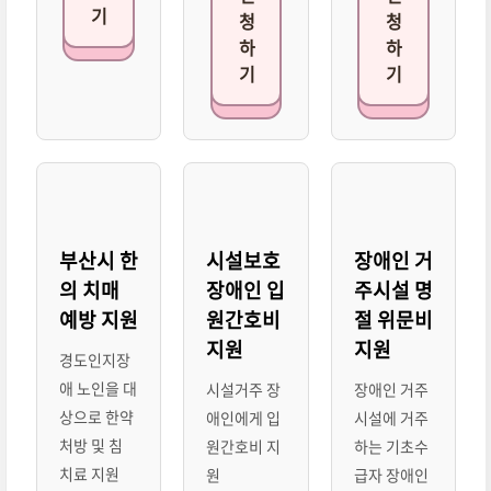
기
청
청
하
하
기
기
부산시 한
시설보호
장애인 거
의 치매
장애인 입
주시설 명
예방 지원
원간호비
절 위문비
지원
지원
경도인지장
애 노인을 대
시설거주 장
장애인 거주
상으로 한약
애인에게 입
시설에 거주
처방 및 침
원간호비 지
하는 기초수
치료 지원
원
급자 장애인