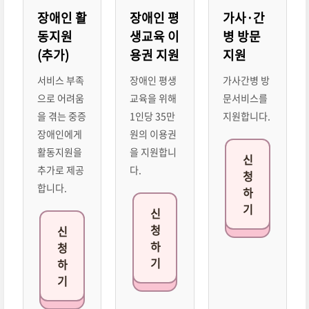
장애인 활
장애인 평
가사·간
동지원
생교육 이
병 방문
(추가)
용권 지원
지원
서비스 부족
장애인 평생
가사간병 방
으로 어려움
교육을 위해
문서비스를
을 겪는 중증
1인당 35만
지원합니다.
장애인에게
원의 이용권
활동지원을
을 지원합니
신
추가로 제공
다.
청
합니다.
하
기
신
청
신
하
청
기
하
기