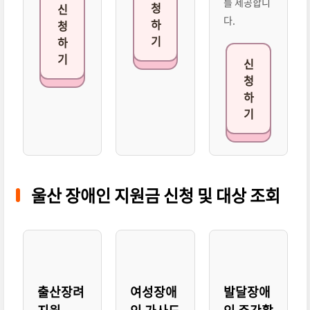
를 제공합니
청
신
다.
하
청
기
하
기
신
청
하
기
울산 장애인 지원금 신청 및 대상 조회
출산장려
여성장애
발달장애