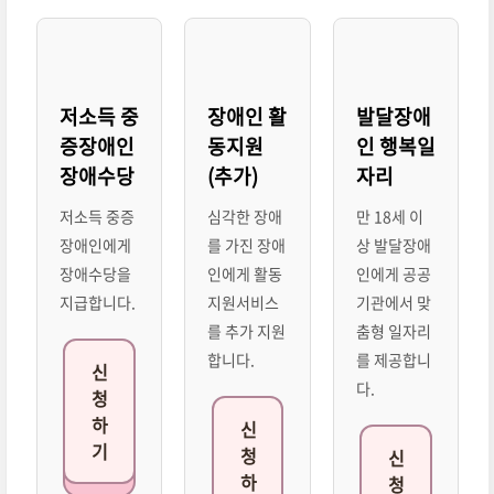
저소득 중
장애인 활
발달장애
증장애인
동지원
인 행복일
장애수당
(추가)
자리
저소득 중증
심각한 장애
만 18세 이
장애인에게
를 가진 장애
상 발달장애
장애수당을
인에게 활동
인에게 공공
지급합니다.
지원서비스
기관에서 맞
를 추가 지원
춤형 일자리
합니다.
를 제공합니
신
다.
청
하
신
기
청
신
하
청