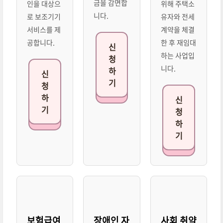
금을 감면합
인을 대상으
위해 주택소
니다.
로 보조기기
유자와 전세
서비스를 제
계약을 체결
공합니다.
한 후 재임대
신
하는 사업입
청
니다.
하
신
기
청
하
신
기
청
하
기
보험급여
장애인 자
사회 취약