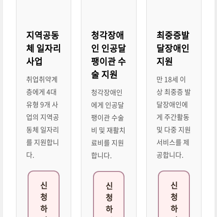
지역공동
청각장애
최중증발
체 일자리
인 인공달
달장애인
사업
팽이관 수
지원
술 지원
취업취약계
만 18세 이
층에게 4대
상 최중증 발
청각장애인
유형 9개 사
달장애인에
에게 인공달
업의 지역공
게 주간활동
팽이관 수술
동체 일자리
및 다중 지원
비 및 재활치
를 지원합니
서비스를 제
료비를 지원
다.
공합니다.
합니다.
신
신
신
청
청
청
하
하
하