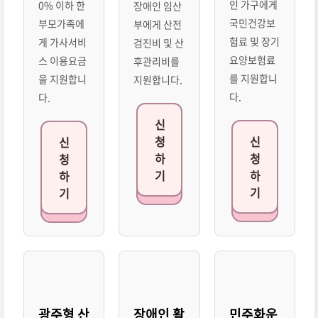
인 가구에게
0% 이하 한
장애인 임산
국민건강보
부모가족에
부에게 산전
험료 및 장기
게 가사서비
검진비 및 산
요양보험료
스 이용요금
후관리비를
를 지원합니
을 지원합니
지원합니다.
다.
다.
신
청
신
신
하
청
청
기
하
하
기
기
광주형 산
장애인 활
민주화운