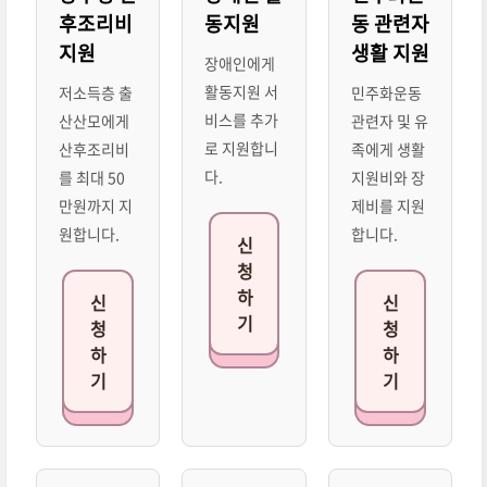
후조리비
동지원
동 관련자
지원
생활 지원
장애인에게
활동지원 서
저소득층 출
민주화운동
비스를 추가
산산모에게
관련자 및 유
로 지원합니
산후조리비
족에게 생활
다.
를 최대 50
지원비와 장
만원까지 지
제비를 지원
원합니다.
합니다.
신
청
하
신
신
기
청
청
하
하
기
기