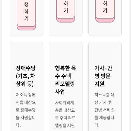
하
하
청
기
기
하
기
장애수당
행복한 목
가사·간
(기초, 차
수 주택
병 방문
상위 등)
리모델링
지원
사업
저소득 장애
저소득층 대
인을 대상으
상 가사 및
사회취약계
로 장애수당
간병 서비스
층을 대상으
을 지원합니
를 제공합니
로 주택 리모
다.
다.
델링을 지원