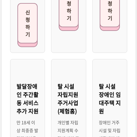
청
청
하
하
신
기
기
청
하
기
발달장애
탈 시설
탈 시설
인 주간활
자립지원
장애인 임
동 서비스
주거사업
대주택 지
추가 지원
(체험홈)
원
만 18세 이
개인별 자립
장애인 거주
상 최중증 발
지원계획 수
시설 및 자립