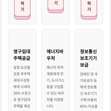
기
하
하
기
기
영구임대
에너지바
정보통신
주택공급
우처
보조기기
보급
일정 요건을
에너지 취약
갖춘 무주택
계층에게 전
장애인 및 국
세대구성원
기, 도시가스
가유공자 등
에게 시세의
등을 구입할
에게 정보통
30% 수준으
수 있는 바우
신 보조기기
로 영구임대
처를 지원합
구매 비용의
주택을 제공
니다.
80% 이상을