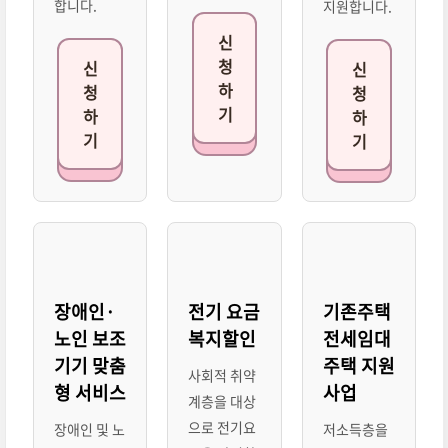
합니다.
지원합니다.
신
청
신
신
하
청
청
기
하
하
기
기
장애인·
전기 요금
기존주택
노인 보조
복지할인
전세임대
기기 맞춤
주택 지원
사회적 취약
형 서비스
사업
계층을 대상
으로 전기요
장애인 및 노
저소득층을