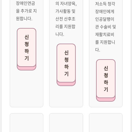
장애인연금
의 자녀양육,
저소득 청각
을 추가로 지
가사활동 및
장애인에게
원합니다.
산전 산후조
인공달팽이
리를 지원합
관 수술비 및
니다.
재활치료비
신
를 지원합니
청
다.
하
신
기
청
하
신
기
청
하
기