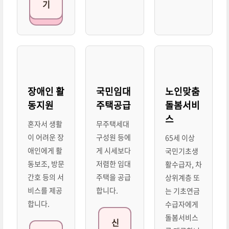
기
장애인 활
국민임대
노인맞춤
동지원
주택공급
돌봄서비
스
혼자서 생활
무주택세대
이 어려운 장
구성원 등에
65세 이상
애인에게 활
게 시세보다
국민기초생
동보조, 방문
저렴한 임대
활수급자, 차
간호 등의 서
주택을 공급
상위계층 또
비스를 제공
합니다.
는 기초연금
합니다.
수급자에게
돌봄서비스
신