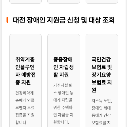
대전 장애인 지원금 신청 및 대상 조회
취약계층
중증장애
국민건강
인플루엔
인 자립생
보험료 및
자 예방접
활 지원
장기요양
종 지원
보험료 지
거주시설 퇴
원
소 장애인 등
건강취약계
에게 자립을
층에게 인플
저소득 노인,
위한 주택마
루엔자 무료
장애인 세대
련 자금을 지
접종을 지원
등에게 건강
원합니다.
합니다.
보험료를 지