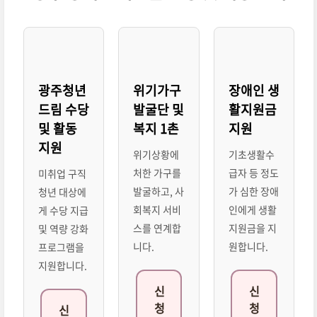
광주청년
위기가구
장애인 생
드림 수당
발굴단 및
활지원금
및 활동
복지 1촌
지원
지원
위기상황에
기초생활수
처한 가구를
급자 등 정도
미취업 구직
발굴하고, 사
가 심한 장애
청년 대상에
회복지 서비
인에게 생활
게 수당 지급
스를 연계합
지원금을 지
및 역량 강화
니다.
원합니다.
프로그램을
지원합니다.
신
신
청
청
신