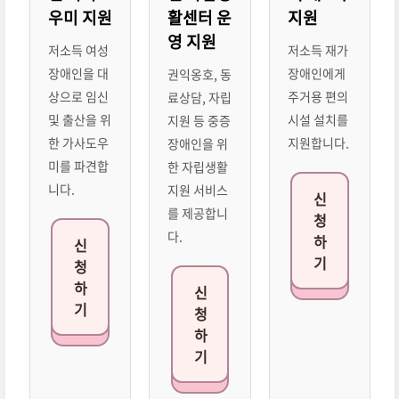
우미 지원
활센터 운
지원
영 지원
저소득 여성
저소득 재가
장애인을 대
장애인에게
권익옹호, 동
상으로 임신
주거용 편의
료상담, 자립
및 출산을 위
시설 설치를
지원 등 중증
한 가사도우
지원합니다.
장애인을 위
미를 파견합
한 자립생활
니다.
지원 서비스
신
를 제공합니
청
다.
하
신
기
청
하
신
기
청
하
기