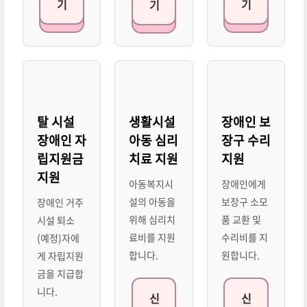
기
기
기
탈 시설
생활시설
장애인 보
장애인 자
아동 심리
장구 수리
립지원금
치료 지원
지원
지원
아동복지시
장애인에게
설의 아동을
보장구 소모
장애인 거주
위해 심리치
품 교환 및
시설 퇴소
료비를 지원
수리비를 지
(예정)자에
합니다.
원합니다.
게 자립지원
금을 지급합
니다.
신
신