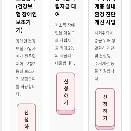
(건강보
립자금 대
계층 실내
험 장애인
여
환경 진단
보조기
개선 사업
저소득 장애
기)
인을 대상으
사회취약계
로 자립자금
층을 위해 생
장애인 건강
을 최대 2%
활환경 진단
보험 가입자
의 저금리로
및 컨설팅,
에게 전동휠
대출합니다.
주거개선 등
체어, 보청기
을 지원합니
등의 보조기
다.
기 보험급여
신
를 적용합니
청
다.
하
신
기
청
하
신
기
청
하