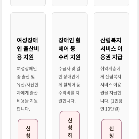
여성장애
장애인 휠
산림복지
인 출산비
체어 등
서비스 이
용 지원
수리 지원
용권 지급
여성장애인
수급자 및 일
취약계층에
중 출산 및
반 장애인에
게 산림복지
유산/사산한
게 휠체어 등
서비스 이용
자에게 출산
수리비를 지
권을 지급합
비용을 지원
원합니다.
니다. (1인당
합니다.
연 10만원)
신
청
신
신
하
청
청