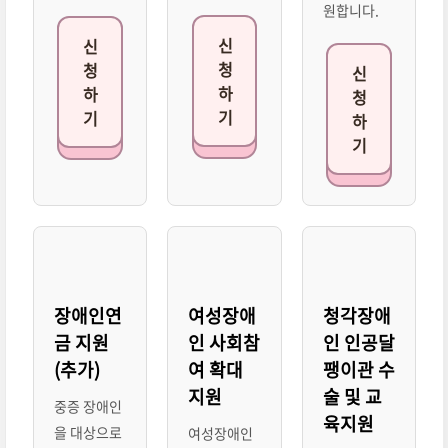
원합니다.
신
신
청
청
신
하
하
청
기
기
하
기
장애인연
여성장애
청각장애
금 지원
인 사회참
인 인공달
(추가)
여 확대
팽이관 수
지원
술 및 교
중증 장애인
육지원
을 대상으로
여성장애인