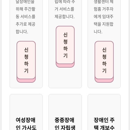
달장애인을
립에 따라 주
생활센터 체
위해 주간활
거 서비스를
험홈 거주자
동 서비스를
제공합니다.
에게 임대주
추가로 제공
택을 지원합
합니다.
니다.
신
청
하
신
신
기
청
청
하
하
기
기
여성장애
중증장애
장애인 주
인 가사도
인 자립생
택 개보수