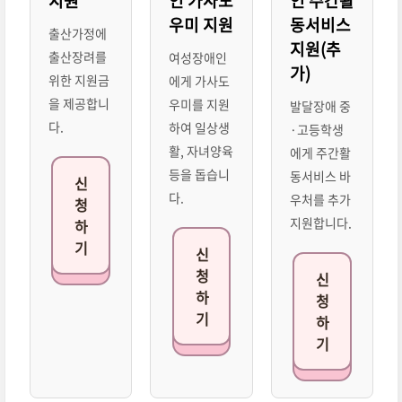
지원
인 가사도
인 주간활
우미 지원
동서비스
출산가정에
지원(추
출산장려를
여성장애인
가)
위한 지원금
에게 가사도
을 제공합니
우미를 지원
발달장애 중
다.
하여 일상생
·고등학생
활, 자녀양육
에게 주간활
등을 돕습니
동서비스 바
신
다.
우처를 추가
청
지원합니다.
하
기
신
청
신
하
청
기
하
기