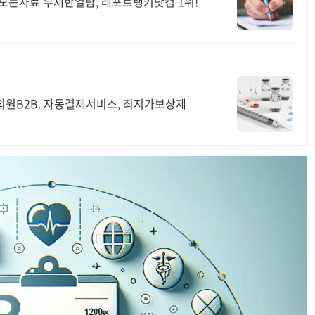
 모든자료 무제한열람, 레포트랭키닷컴 1위!
의원B2B. 자동결제서비스, 최저가보상제