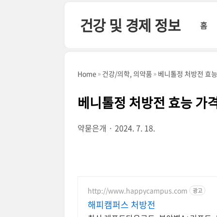
본문 바로가기
건강 및 경제 정보
홈
Home
건강/의학, 의약품
베니톨정 처방전 효능
베니톨정 처방전 효능 가격
약묻은개
2024. 7. 18.
http://www.happycampus.com
광고
해피캠퍼스 처방전